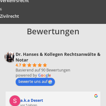
Verkehrsrecht
6
Zivilrecht
Bewertungen
Dr. Hanses & Kollegen Rechtsanwälte &
Notar
4.7
Basierend auf 90 Bewertungen
powered by
G
o
o
g
l
e
bewerte uns auf
a.k.a Desert
vor 5 Jahren