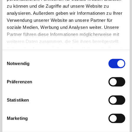
zu können und die Zugriffe auf unsere Website zu
analysieren. Außerdem geben wir Informationen zu Ihrer
Verwendung unserer Website an unsere Partner für
soziale Medien, Werbung und Analysen weiter. Unsere
Partner führen diese Informationen möglicherweise mit
weiteren Daten zusammen, die Sie ihnen bereitgestellt
haben oder die sie im Rahmen Ihrer Nutzung der Dienste
gesammelt haben. Technisch notwendige Cookies
Einwilligungsauswahl
werden auch bei der Auswahl von
ablehnen
gesetzt.
Sie haben eine Kündigung erhalten oder möchten einem
Notwendig
Weitere Infos finden Sie in
Arbeitnehmer
unserem
Datenschutzhinweis
.
kündigen, Ihnen wurde kein Lohn ausgezahlt, Sie begehren
Präferenzen
Impressum
ein
Arbeitszeugnis, Sie möchten sich gegen eine Abmahnung
Statistiken
wehren
oder Sie haben allgemeine betriebliche und
unternehmerische
Marketing
Fragen – Wir beraten und vertreten Sie umfassend,