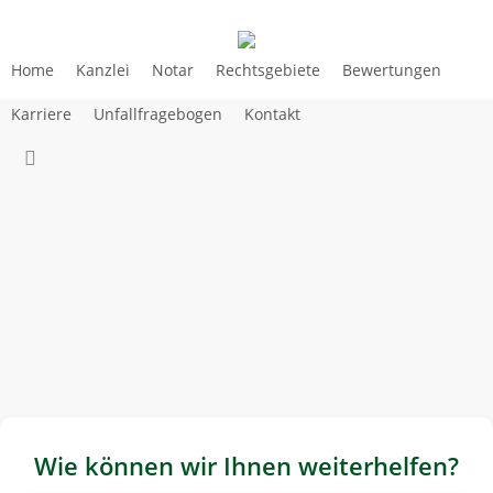
Skip
to
main
Home
Kanzlei
Notar
Rechtsgebiete
Bewertungen
content
Karriere
Unfallfragebogen
Kontakt
search
Mit fachübergreifender
Kompetenz für Ihr Recht
Ihre Rechtsanwälte & Notar aus Leer
Wie können wir Ihnen weiterhelfen?